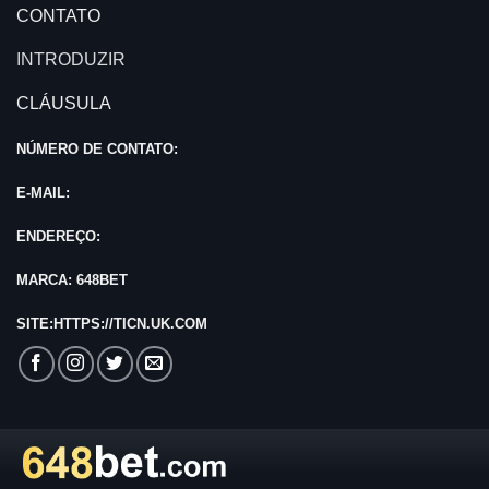
CONTATO
INTRODUZIR
CLÁUSULA
NÚMERO DE CONTATO:
E-MAIL:
ENDEREÇO:
MARCA: 648BET
SITE:HTTPS://TICN.UK.COM