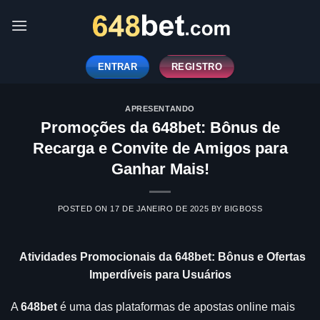
Skip
to
content
ENTRAR
REGISTRO
APRESENTANDO
Promoções da 648bet: Bônus de
Recarga e Convite de Amigos para
Ganhar Mais!
POSTED ON
17 DE JANEIRO DE 2025
BY
BIGBOSS
Atividades Promocionais da 648bet: Bônus e Ofertas
Imperdíveis para Usuários
A
648bet
é uma das plataformas de apostas online mais