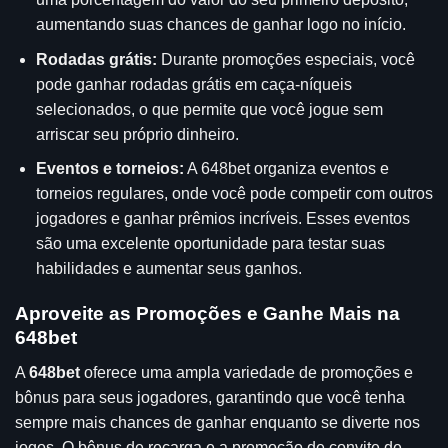
aumentando suas chances de ganhar logo no início.
Rodadas grátis:
Durante promoções especiais, você
pode ganhar rodadas grátis em caça-níqueis
selecionados, o que permite que você jogue sem
arriscar seu próprio dinheiro.
Eventos e torneios:
A 648bet organiza eventos e
torneios regulares, onde você pode competir com outros
jogadores e ganhar prêmios incríveis. Esses eventos
são uma excelente oportunidade para testar suas
habilidades e aumentar seus ganhos.
Aproveite as Promoções e Ganhe Mais na
648bet
A
648bet
oferece uma ampla variedade de promoções e
bônus para seus jogadores, garantindo que você tenha
sempre mais chances de ganhar enquanto se diverte nos
jogos. O bônus de recarga e a promoção de convite de