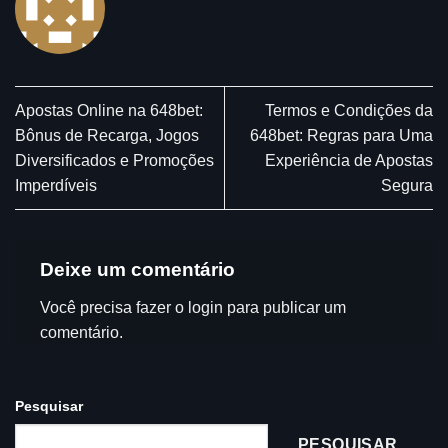
Apostas Online na 648bet:
Termos e Condições da
Bônus de Recarga, Jogos
648bet: Regras para Uma
Diversificados e Promoções
Experiência de Apostas
Imperdíveis
Segura
Deixe um comentário
Você precisa fazer o
login
para publicar um
comentário.
Pesquisar
PESQUISAR