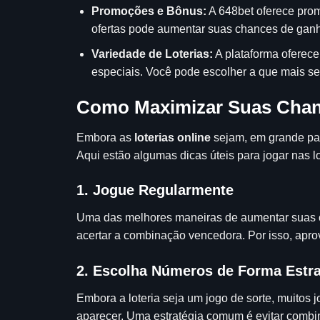
Promoções e Bônus:
A 648bet oferece prom
ofertas pode aumentar suas chances de ganhar
Variedade de Loterias:
A plataforma oferece 
especiais. Você pode escolher a que mais se 
Como Maximizar Suas Chanc
Embora as
loterias online
sejam, em grande par
Aqui estão algumas dicas úteis para jogar nas l
1. Jogue Regularmente
Uma das melhores maneiras de aumentar suas ch
acertar a combinação vencedora. Por isso, aprov
2. Escolha Números de Forma Estra
Embora a loteria seja um jogo de sorte, muit
aparecer. Uma estratégia comum é evitar combi