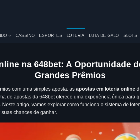
NDO
CASSINO
ESPORTES
LOTERIA
LUTA DE GALO
SLOTS
nline na 648bet: A Oportunidade 
Grandes Prêmios
mios com uma simples aposta, as
apostas em loteria online
d
orma de apostas da 648bet oferece uma experiência única para
s. Neste artigo, vamos explorar como funciona o sistema de lote
 suas chances de ganhar.