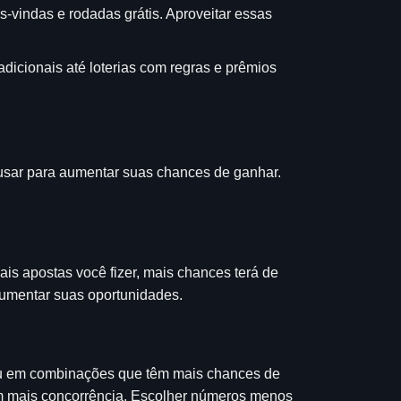
-vindas e rodadas grátis. Aproveitar essas
adicionais até loterias com regras e prêmios
usar para aumentar suas chances de ganhar.
s apostas você fizer, mais chances terá de
 aumentar suas oportunidades.
 ou em combinações que têm mais chances de
êm mais concorrência. Escolher números menos