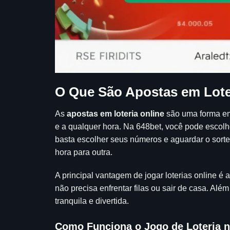
O Que São Apostas em Lote
As
apostas em loteria online
são uma forma emo
e a qualquer hora. Na 648bet, você pode escolhe
basta escolher seus números e aguardar o sorte
hora para outra.
A principal vantagem de jogar loterias online é 
não precisa enfrentar filas ou sair de casa. Alé
tranquila e divertida.
Como Funciona o Jogo de Loteria n