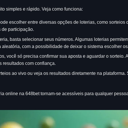
to simples e rápido. Veja como funciona:
de escolher entre diversas opções de loterias, como sorteios di
 de participação.
teria, basta selecionar seus números. Algumas loterias permi
aleatória, com a possibilidade de deixar o sistema escolher o
, você só precisa confirmar sua aposta e aguardar o sorteio. A
s resultados com confiança.
eios ao vivo ou veja os resultados diretamente na plataforma.
eria online na 648bet tornam-se acessíveis para qualquer pess