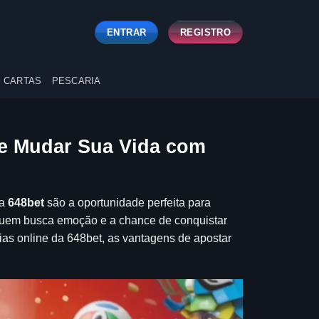
ENTRAR
REGISTRO
CARTAS
PESCARIA
de Mudar Sua Vida com
a
648bet
são a oportunidade perfeita para
 quem busca emoção e a chance de conquistar
rias online da 648bet, as vantagens de apostar