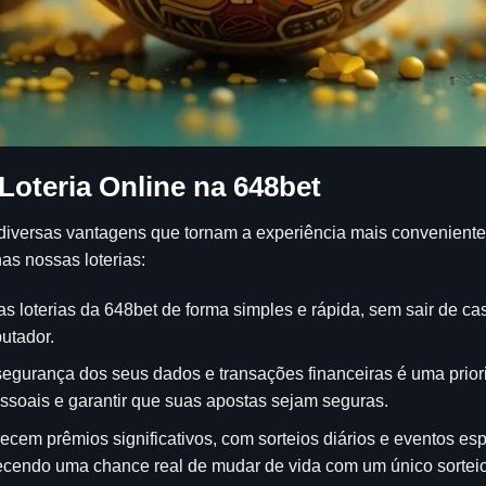
oteria Online na 648bet
ce diversas vantagens que tornam a experiência mais convenien
as nossas loterias:
 loterias da 648bet de forma simples e rápida, sem sair de casa
utador.
egurança dos seus dados e transações financeiras é uma prior
ssoais e garantir que suas apostas sejam seguras.
recem prêmios significativos, com sorteios diários e eventos 
ecendo uma chance real de mudar de vida com um único sorteio