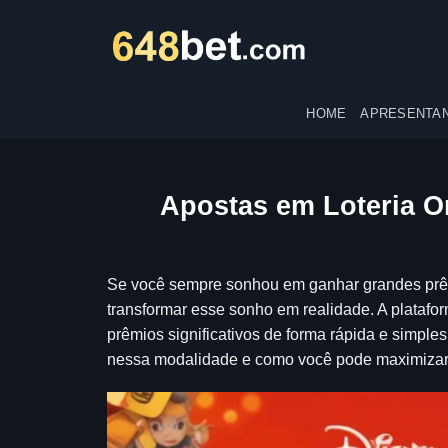
Skip
to
content
HOME
APRESENTA
Apostas em Loteria O
Se você sempre sonhou em ganhar grandes prê
transformar esse sonho em realidade. A plataf
prêmios significativos de forma rápida e simple
nessa modalidade e como você pode maximizar